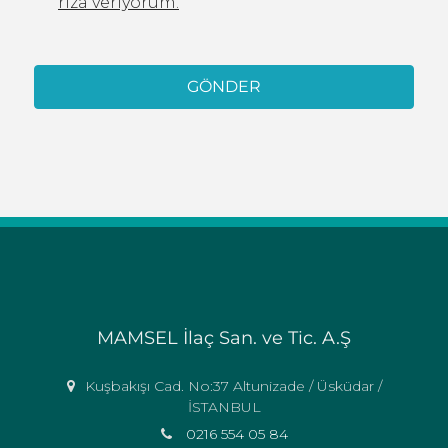
rıza veriyorum.
MAMSEL İlaç San. ve Tic. A.Ş
Kuşbakışı Cad. No:37 Altunizade / Üsküdar /
İSTANBUL
0216 554 05 84