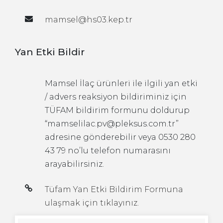
mamsel@hs03.kep.tr
Yan Etki Bildir
Mamsel İlaç ürünleri ile ilgili yan etki
/ advers reaksiyon bildiriminiz için
TÜFAM bildirim formunu doldurup
“mamselilac.pv@pleksus.com.tr”
adresine gönderebilir veya 0530 280
43 79 no’lu telefon numarasını
arayabilirsiniz.
Tüfam Yan Etki Bildirim Formuna
ulaşmak için tıklayınız.