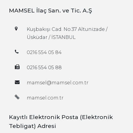
MAMSEL İlaç San. ve Tic. A.Ş
Kuşbakışı Cad. No:37 Altunizade /
Üsküdar / İSTANBUL
0216 554 05 84
0216 554 05 88
mamsel@mamsel.com.tr
mamsel.com.tr
Kayıtlı Elektronik Posta (Elektronik
Tebligat) Adresi