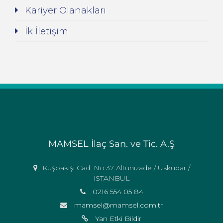
Kariyer Olanakları
İk İletişim
MAMSEL İlaç San. ve Tic. A.Ş
Kuşbakışı Cad. No:37 Altunizade / Üsküdar /
İSTANBUL
0216 554 05 84
mamsel@mamsel.com.tr
Yan Etki Bildir