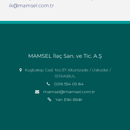
ik@mamsel.com.tr
MAMSEL İlaç San. ve Tic. A.Ş
Kuşbakışı Cad. No:37 Altunizade / Üsküdar /
İSTANBUL
0216 554 05 84
mamsel@mamsel.com.tr
Yan Etki Bildir