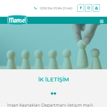
0216 554 05 84 (3 Hat)
İK İLETİŞİM
İnsan Kaynakları Departmanı iletişim maili :